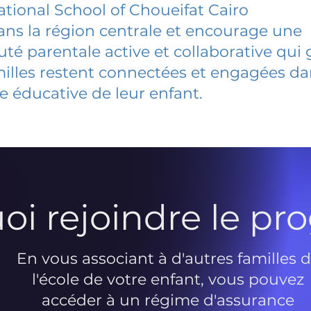
ational School of Choueifat Cairo
dans la région centrale et encourage une
 parentale active et collaborative qui 
milles restent connectées et engagées d
e éducative de leur enfant.
oi rejoindre le p
En vous associant à d'autres familles 
l'école de votre enfant, vous pouvez
accéder à un régime d'assurance