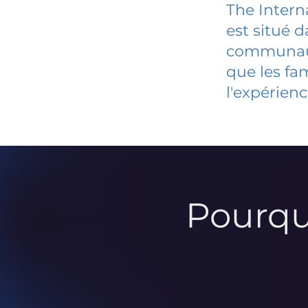
The Intern
est situé 
communauté
que les fa
l'expérienc
Pourqu