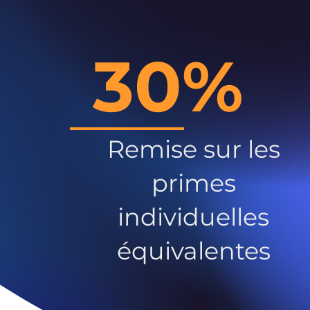
30%
Remise sur les
primes
individuelles
équivalentes