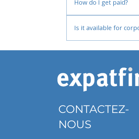
How do I get paid?
Bank or PayPal, once appr
Is it available for cor
Currently individual only
CONTACTEZ-
NOUS