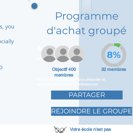
Programme
s, you
d'achat groupé
cially
Adam Caar
.
8%
Promoteur
o
Objectif 400
32 membres
membres
Utilisez cet espace pour vous présenter et
partager votre parcours professionnel.
PARTAGER
REJOINDRE LE GROUPE
Votre école n'est pas