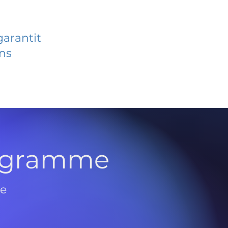
garantit
ans
rogramme
de