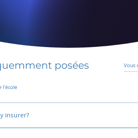
équemment posées
 l'école
y insurer?