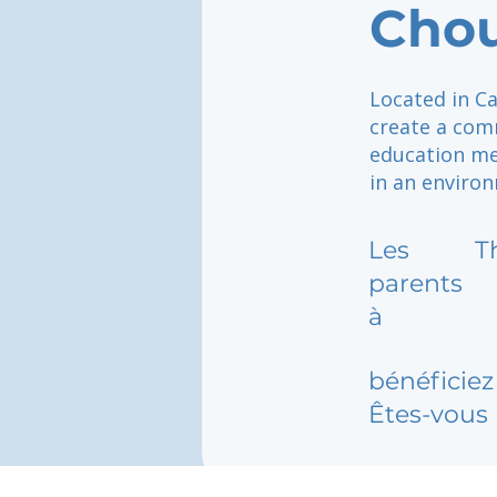
Chou
Located in Ca
create a com
education mee
in an environ
Les
T
parents
à
bénéficiez 
Êtes-vous 