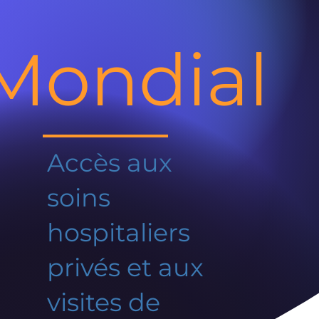
Mondial
Accès aux
soins
hospitaliers
privés et aux
visites de