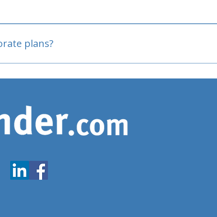
oved
porate plans?