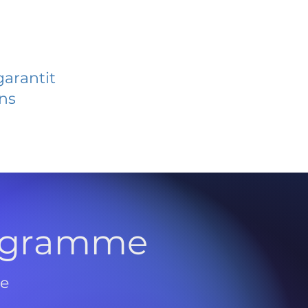
garantit
ans
rogramme
de