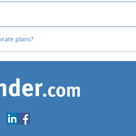
oved
porate plans?