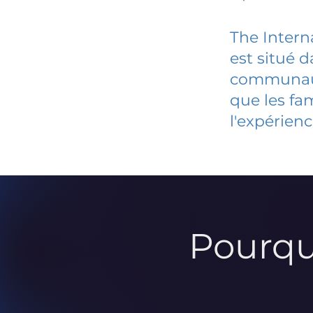
The Intern
est situé 
communauté
que les fa
l'expérienc
Pourqu