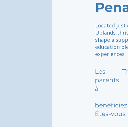
Pena
Located just
Uplands thriv
shape a supp
education ble
experiences.
Les
T
parents
à
bénéficiez 
Êtes-vous 