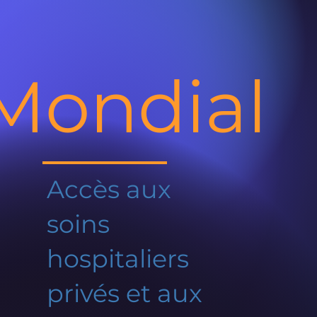
Mondial
Accès aux
soins
hospitaliers
privés et aux