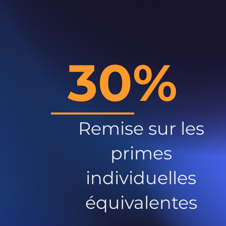
30%
Remise sur les
primes
individuelles
équivalentes