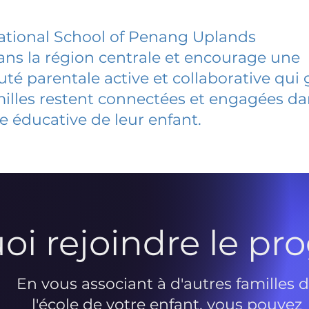
ational School of Penang Uplands
dans la région centrale et encourage une
 parentale active et collaborative qui 
milles restent connectées et engagées d
e éducative de leur enfant.
oi rejoindre le p
En vous associant à d'autres familles 
l'école de votre enfant, vous pouvez