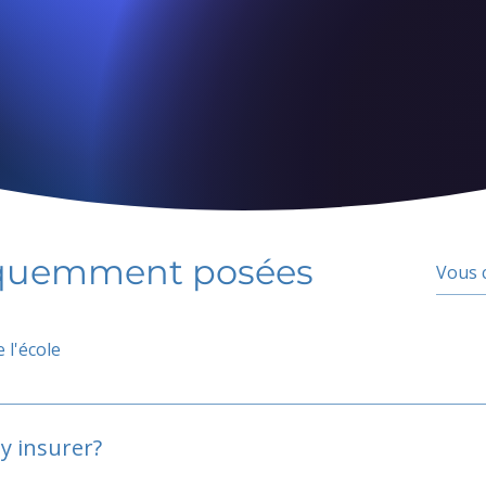
équemment posées
 l'école
y insurer?