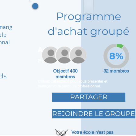
Programme
enang
d'achat groupé
elp
onal
Adam Caar
8%
Promoteur
Objectif 400
32 membres
ds
membres
Utilisez cet espace pour vous présenter et
partager votre parcours professionnel.
PARTAGER
REJOINDRE LE GROUPE
Votre école n'est pas