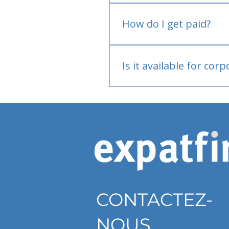
No.
How do I get paid?
Bank or PayPal, once appr
Is it available for cor
Currently individual only
CONTACTEZ-
NOUS