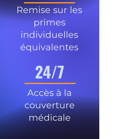
Remise sur les
primes
individuelles
équivalentes
24/7
Accès à la
couverture
médicale