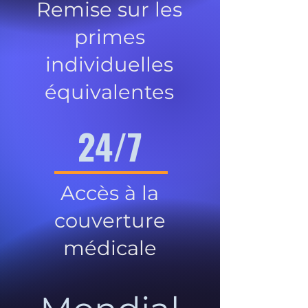
Remise sur les
primes
individuelles
équivalentes
24/7
Accès à la
couverture
médicale