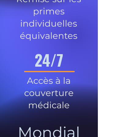
primes
individuelles
équivalentes
24/7
Accès à la
couverture
médicale
Mondial