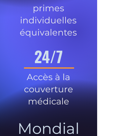
primes
individuelles
équivalentes
24/7
Accès à la
couverture
médicale
Mondial