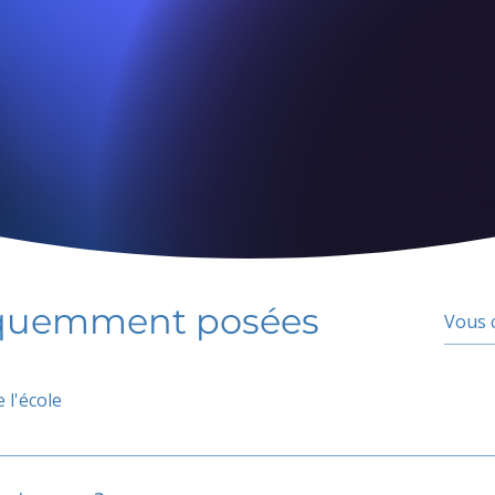
équemment posées
 l'école