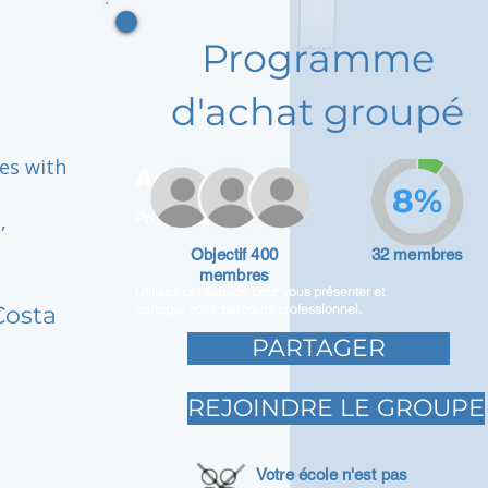
Programme
d'achat groupé
ves with
Adam Caar
8%
,
Promoteur
Objectif 400
32 membres
membres
Utilisez cet espace pour vous présenter et
Costa
partager votre parcours professionnel.
PARTAGER
REJOINDRE LE GROUPE
Votre école n'est pas