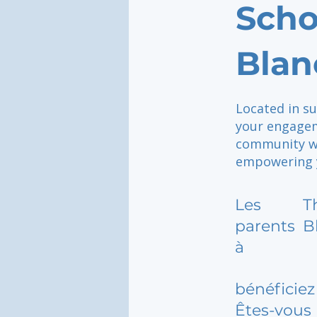
Scho
Blan
Located in su
your engagem
community wh
empowering yo
Les
T
parents
B
à
bénéficiez 
Êtes-vous 