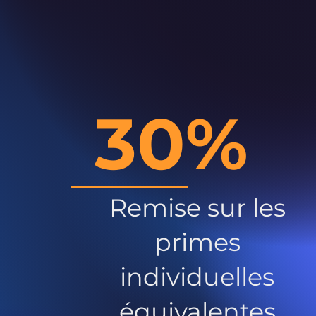
30%
Remise sur les
primes
individuelles
équivalentes