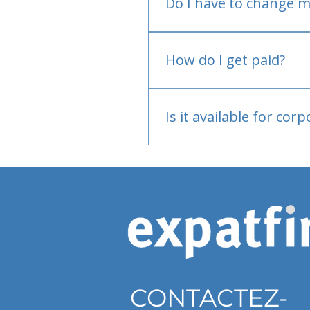
Do I have to change m
No.
How do I get paid?
Bank or PayPal, once appr
Is it available for cor
Currently individual only
CONTACTEZ-