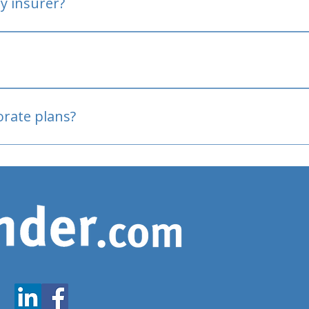
y insurer?
oved
porate plans?