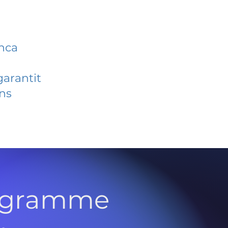
anca
garantit
ans
rogramme