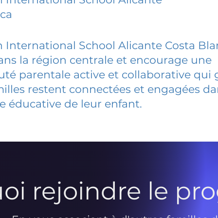
nca
 International School Alicante Costa Bl
dans la région centrale et encourage une
 parentale active et collaborative qui 
milles restent connectées et engagées d
e éducative de leur enfant.
oi rejoindre le p