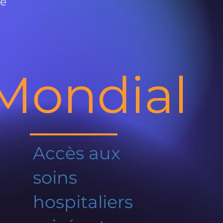
de
Mondial
Accès aux
soins
hospitaliers