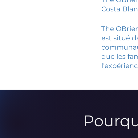
Costa Bla
The OBrien
est situé 
communauté
que les fa
l'expérienc
Pourqu