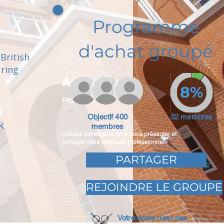
Programme
d'achat groupé
British
uring
Adam Caar
8%
Promoteur
Objectif 400
32 membres
k
membres
Utilisez cet espace pour vous présenter et
partager votre parcours professionnel.
PARTAGER
REJOINDRE LE GROUPE
Votre école n'est pas