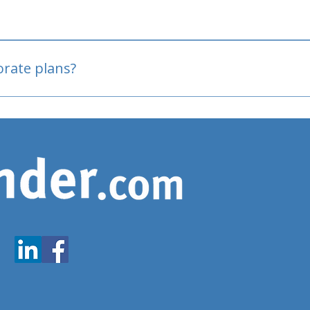
oved
porate plans?