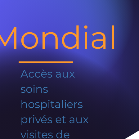
Mondial
Accès aux
soins
hospitaliers
privés et aux
visites de