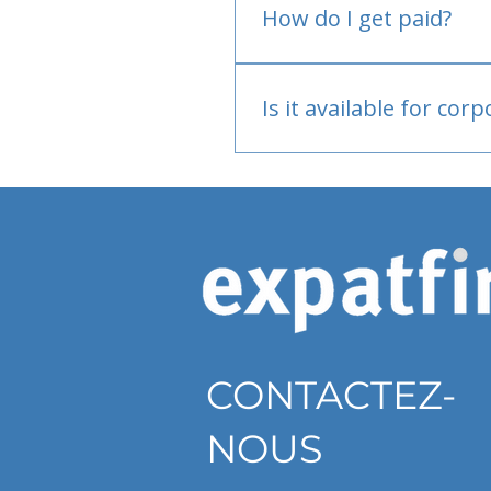
How do I get paid?
Bank or PayPal, once appr
Is it available for cor
Currently individual only
CONTACTEZ-
NOUS