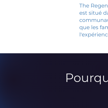
The Regent
est situé 
communauté
que les fa
l'expérienc
Pourqu