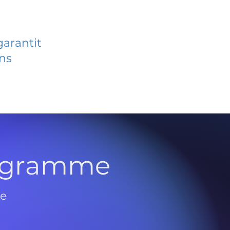
garantit
ans
rogramme
de