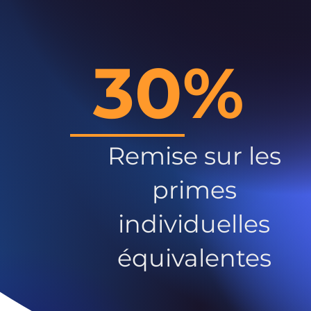
30%
Remise sur les
primes
individuelles
équivalentes