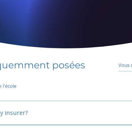
équemment posées
 l'école
y insurer?