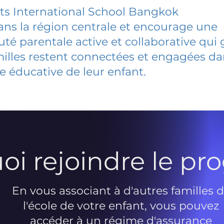
s International School Bangkok
dans la région centrale et encourage une
 parentale active et collaborative qui 
milles restent connectées et engagées d
e éducative de leur enfant.
oi rejoindre le p
En vous associant à d'autres familles 
l'école de votre enfant, vous pouvez
accéder à un régime d'assurance