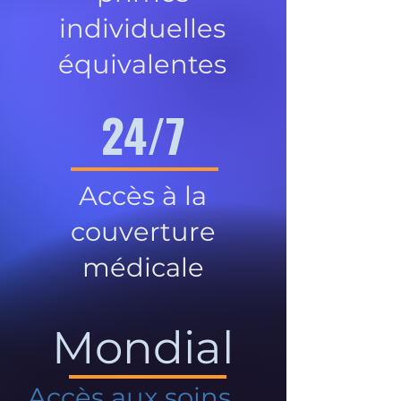
individuelles
équivalentes
24/7
Accès à la
couverture
médicale
Mondial
Accès aux soins