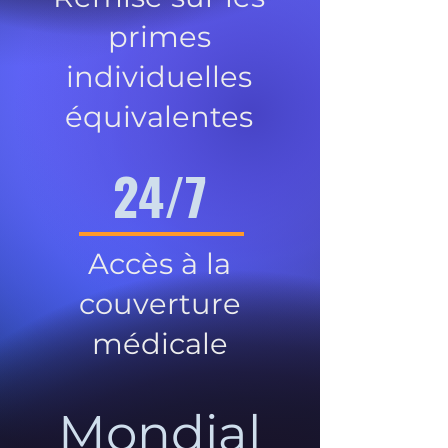
primes
individuelles
équivalentes
24/7
Accès à la
couverture
médicale
Mondial