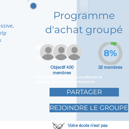
Programme
ssive,
d'achat groupé
elp
k
Adam Caar
8%
Promoteur
Objectif 400
32 membres
membres
Utilisez cet espace pour vous présenter et
partager votre parcours professionnel.
PARTAGER
REJOINDRE LE GROUPE
Votre école n'est pas