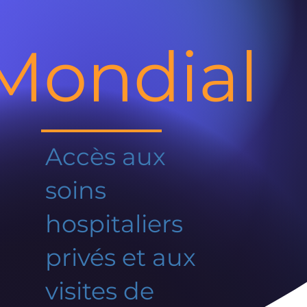
Mondial
Accès aux
soins
hospitaliers
privés et aux
visites de