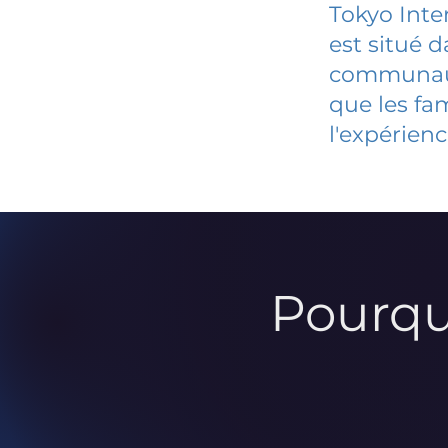
Tokyo Inte
est situé 
communauté
que les fa
l'expérienc
Pourqu