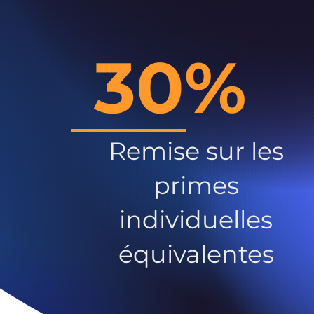
30%
Remise sur les
primes
individuelles
équivalentes