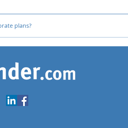
oved
porate plans?