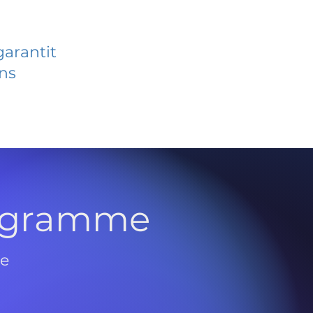
garantit
ans
rogramme
de