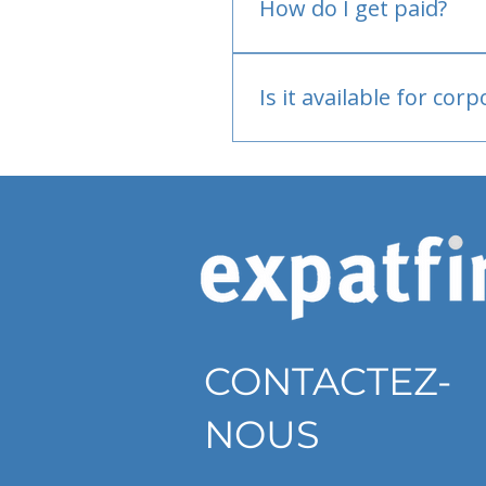
How do I get paid?
Bank or PayPal, once appr
Is it available for cor
Currently individual only
CONTACTEZ-
NOUS