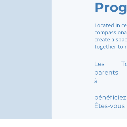
Prog
Located in ce
compassionat
create a spac
together to n
Les
T
parents
à
bénéficiez 
Êtes-vous 