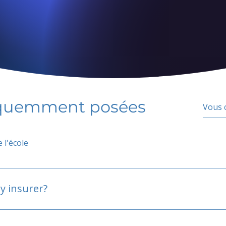
équemment posées
 l'école
y insurer?