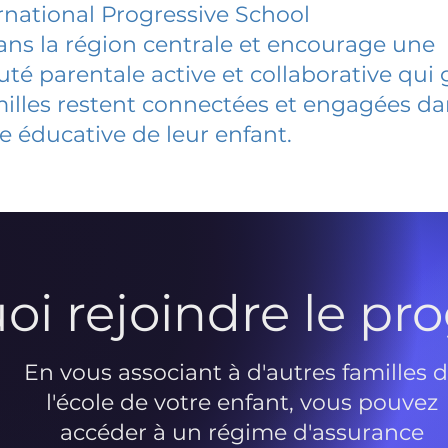
rnational Progressive School
dans la région centrale et encourage une
 parentale active et collaborative qui 
milles restent connectées et engagées d
e éducative de leur enfant.
oi rejoindre le p
En vous associant à d'autres familles 
l'école de votre enfant, vous pouvez
accéder à un régime d'assurance