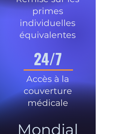
primes
individuelles
équivalentes
24/7
Accès à la
couverture
médicale
Mondial