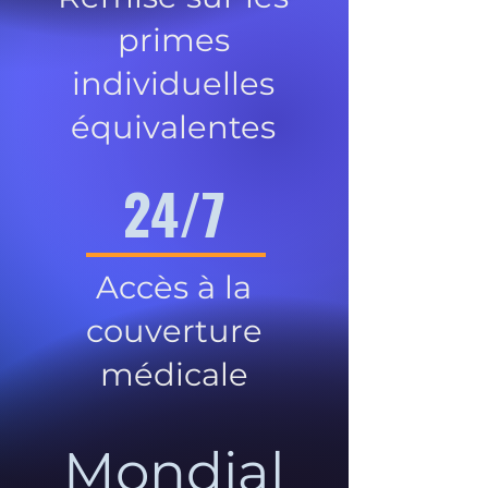
primes
individuelles
équivalentes
24/7
Accès à la
couverture
médicale
Mondial