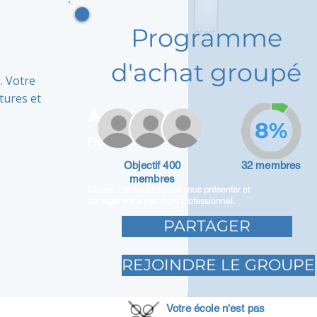
Programme
d'achat groupé
. Votre
ltures et
Adam Caar
8%
Promoteur
Objectif 400
32 membres
membres
Utilisez cet espace pour vous présenter et
partager votre parcours professionnel.
PARTAGER
REJOINDRE LE GROUPE
Votre école n'est pas