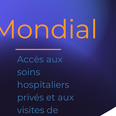
Mondial
Accès aux
soins
hospitaliers
privés et aux
visites de