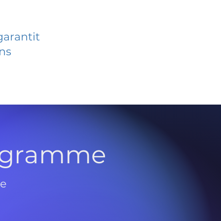
garantit
ans
rogramme
de