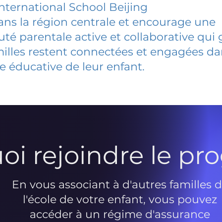
nternational School Beijing
dans la région centrale et encourage une
 parentale active et collaborative qui 
milles restent connectées et engagées d
e éducative de leur enfant.
oi rejoindre le p
En vous associant à d'autres familles 
l'école de votre enfant, vous pouvez
accéder à un régime d'assurance