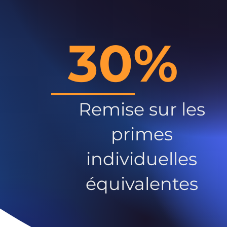
30%
Remise sur les
primes
individuelles
équivalentes