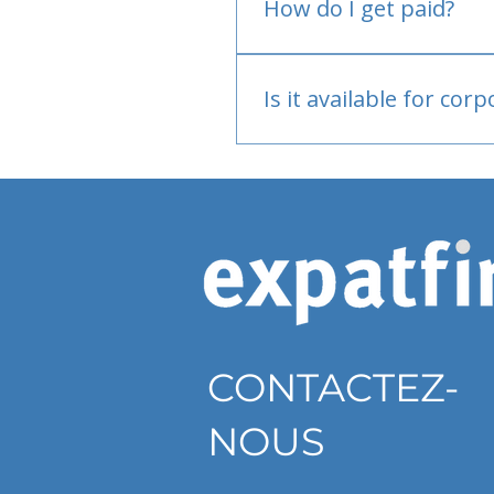
How do I get paid?
Bank or PayPal, once appr
Is it available for cor
Currently individual only
CONTACTEZ-
NOUS