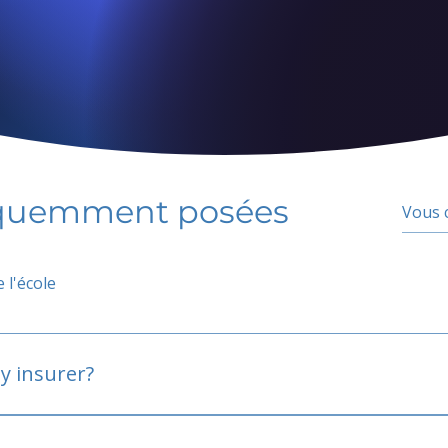
équemment posées
 l'école
y insurer?