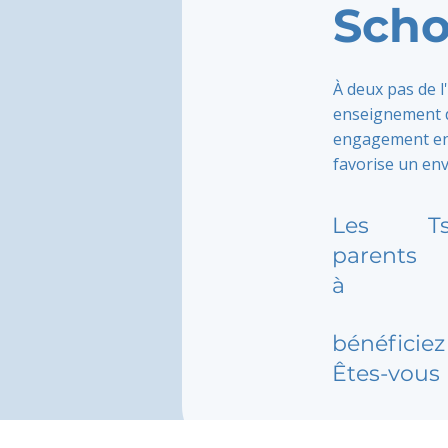
Scho
À deux pas de l
enseignement d
engagement enri
favorise un en
Les
T
parents
à
bénéficiez 
Êtes-vous 