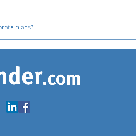
oved
porate plans?