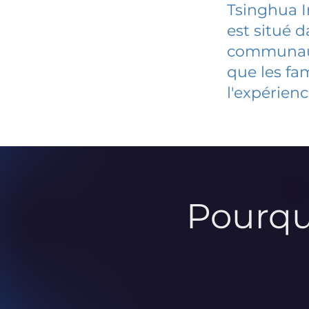
Tsinghua I
est situé 
communauté
que les fa
l'expérienc
Pourqu