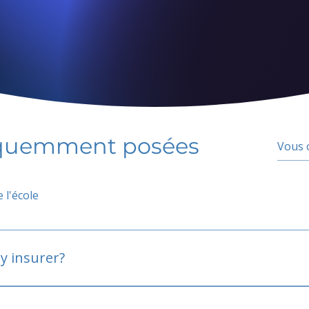
équemment posées
 l'école
y insurer?