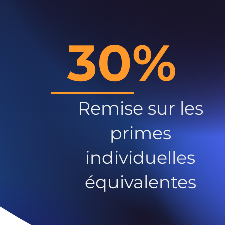
30%
Remise sur les
primes
individuelles
équivalentes