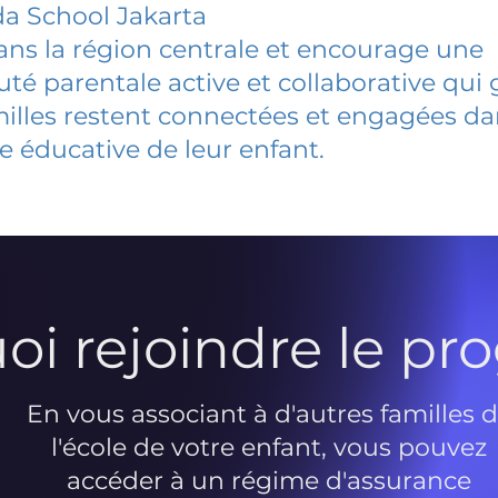
a School Jakarta
dans la région centrale et encourage une
 parentale active et collaborative qui 
milles restent connectées et engagées d
e éducative de leur enfant.
oi rejoindre le p
En vous associant à d'autres familles 
l'école de votre enfant, vous pouvez
accéder à un régime d'assurance