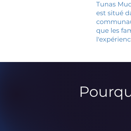
Tunas Mud
est situé 
communauté
que les fa
l'expérienc
Pourqu