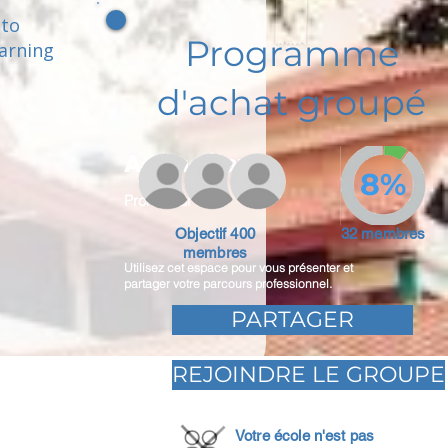
 to
Programme
earning
d'achat groupé
Adam Caar
8%
Promoteur
Objectif 400
32 membres
membres
Utilisez cet espace pour vous présenter et
partager votre parcours professionnel.
PARTAGER
REJOINDRE LE GROUPE
Votre école n'est pas