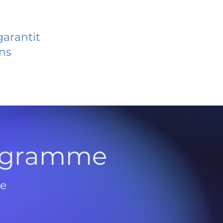
garantit
ans
rogramme
de