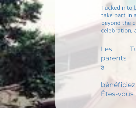
Tucked into b
take part in 
beyond the c
celebration, 
Les
T
parents
à
bénéficiez 
Êtes-vous 