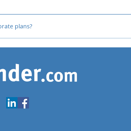
oved
porate plans?