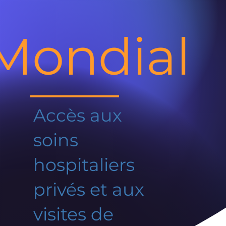
Mondial
Accès aux
soins
hospitaliers
privés et aux
visites de