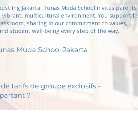
ustling Jakarta, Tunas Muda School invites parents
a vibrant, multicultural environment. You support l
lassroom, sharing in our commitment to values,
and student well-being every step of the way.
unas Muda School Jakarta
de tarifs de groupe exclusifs -
partant ?