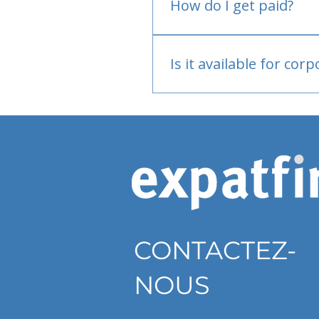
How do I get paid?
Bank or PayPal, once appr
Is it available for cor
Currently individual only
CONTACTEZ-
NOUS