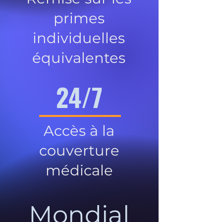
primes
individuelles
équivalentes
24/7
Accès à la
couverture
médicale
Mondial