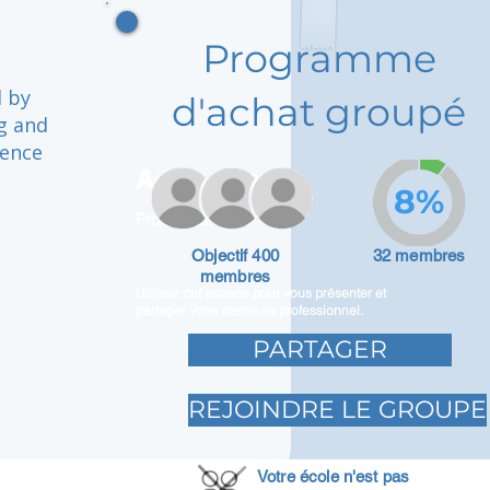
Programme
d by
d'achat groupé
ng and
lence
Adam Caar
8%
Promoteur
Objectif 400
32 membres
membres
Utilisez cet espace pour vous présenter et
partager votre parcours professionnel.
PARTAGER
REJOINDRE LE GROUPE
Votre école n'est pas