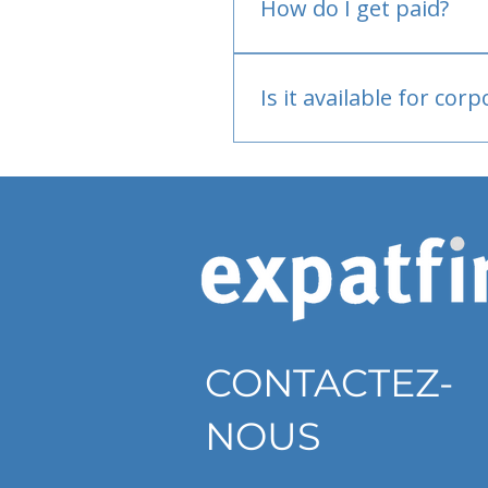
How do I get paid?
Bank or PayPal, once appr
Is it available for cor
Currently individual only
CONTACTEZ-
NOUS