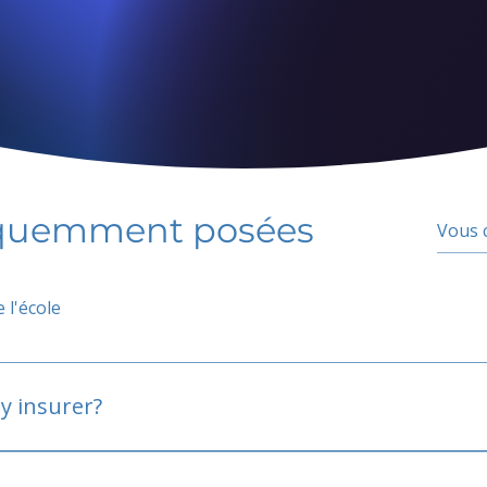
équemment posées
 l'école
y insurer?