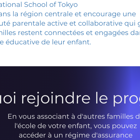
ational School of Tokyo
dans la région centrale et encourage une
 parentale active et collaborative qui 
milles restent connectées et engagées d
e éducative de leur enfant.
oi rejoindre le p
En vous associant à d'autres familles 
l'école de votre enfant, vous pouvez
accéder à un régime d'assurance