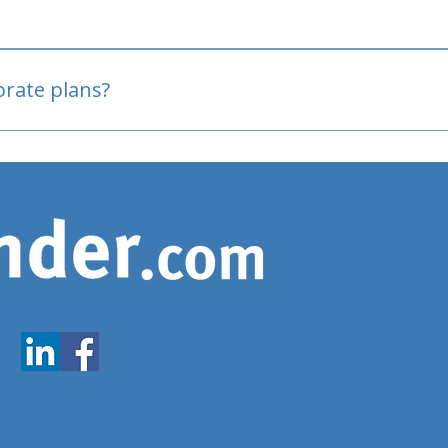
oved
porate plans?