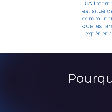
UIA Intern
est situé 
communauté
que les fa
l'expérienc
Pourqu