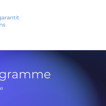
garantit
ans
rogramme
de