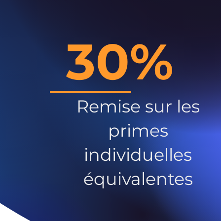
30%
Remise sur les
primes
individuelles
équivalentes