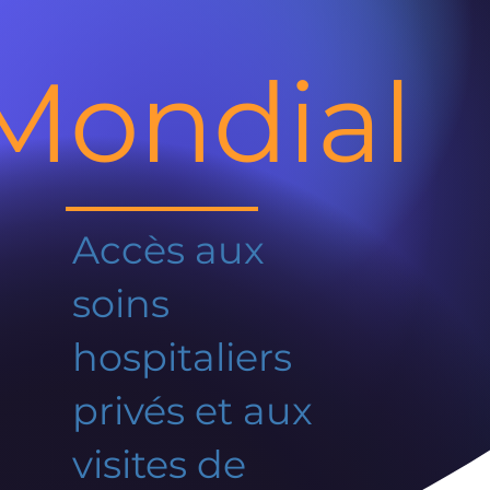
Mondial
Accès aux
soins
hospitaliers
privés et aux
visites de