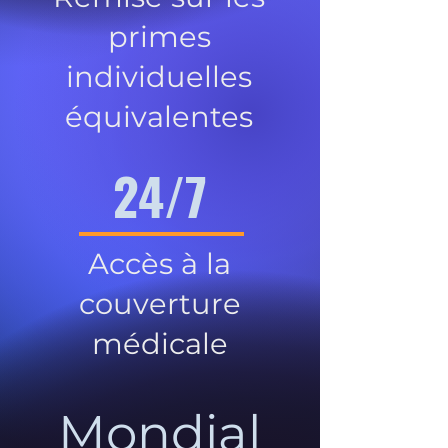
primes
individuelles
équivalentes
24/7
Accès à la
couverture
médicale
Mondial