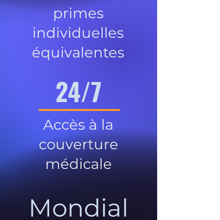
primes
individuelles
équivalentes
24/7
Accès à la
couverture
médicale
Mondial