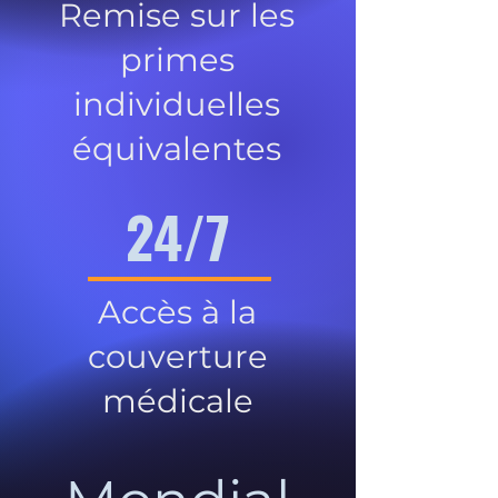
Remise sur les
primes
individuelles
équivalentes
24/7
Accès à la
couverture
médicale