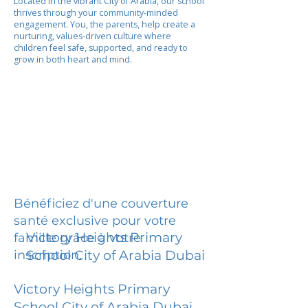
Located in the vibrant City of Arabia, our school
thrives through your community-minded
engagement. You, the parents, help create a
nurturing, values-driven culture where
children feel safe, supported, and ready to
grow in both heart and mind.
Bénéficiez d'une couverture
santé exclusive pour votre
Victory Heights Primary
famille grâce à votre
inscription.
School City of Arabia Dubai
Victory Heights Primary
School City of Arabia Dubai