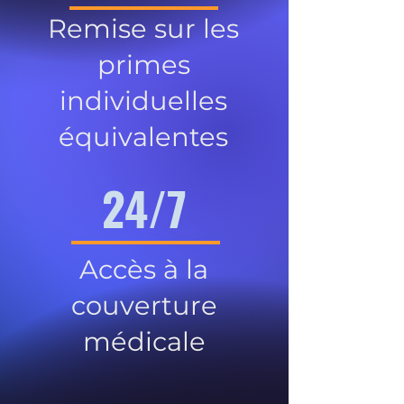
Remise sur les
primes
individuelles
équivalentes
24/7
Accès à la
couverture
médicale