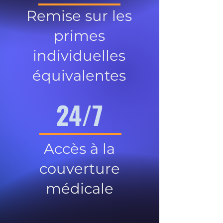
Remise sur les
primes
individuelles
équivalentes
24/7
Accès à la
couverture
médicale