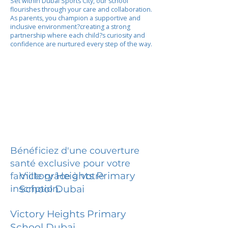
Set within Dubai Sports City, our school
flourishes through your care and collaboration.
As parents, you champion a supportive and
inclusive environment?creating a strong
partnership where each child?s curiosity and
confidence are nurtured every step of the way.
Bénéficiez d'une couverture
santé exclusive pour votre
Victory Heights Primary
famille grâce à votre
inscription.
School Dubai
Victory Heights Primary
School Dubai