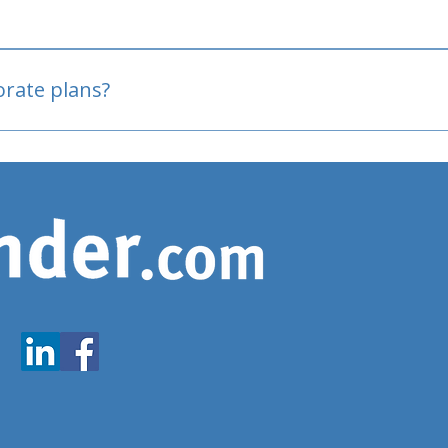
oved
porate plans?