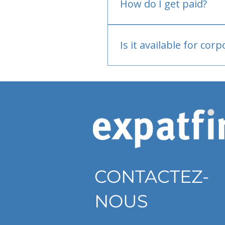
How do I get paid?
Bank or PayPal, once appr
Is it available for cor
Currently individual only
CONTACTEZ-
NOUS