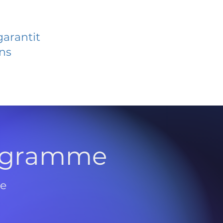
garantit
ans
rogramme
de