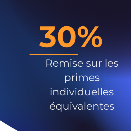
30%
Remise sur les
primes
individuelles
équivalentes