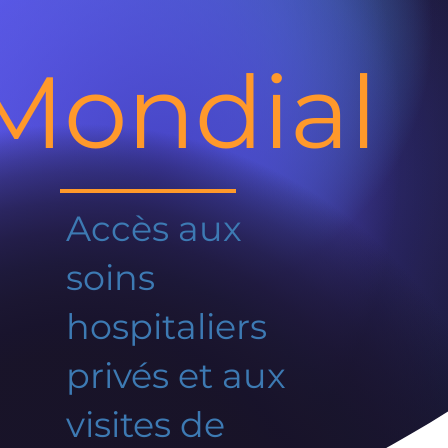
Mondial
Accès aux
soins
hospitaliers
privés et aux
visites de