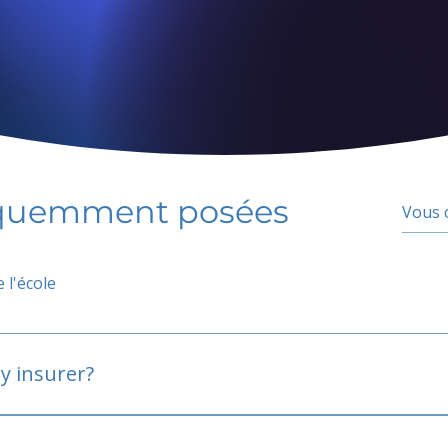
équemment posées
 l'école
y insurer?