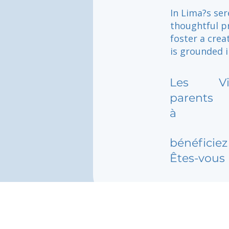
In Lima?s sere
thoughtful pr
foster a cre
is grounded i
Les
V
parents
à
bénéficiez 
Êtes-vous 