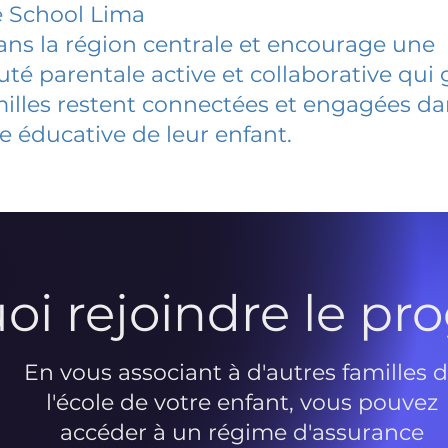
fe School Lima
dans la région centrale et encourage une
 parentale active et collaborative qui 
milles restent connectées et engagées d
e éducative de leur enfant.
oi rejoindre le p
En vous associant à d'autres familles 
l'école de votre enfant, vous pouvez
accéder à un régime d'assurance