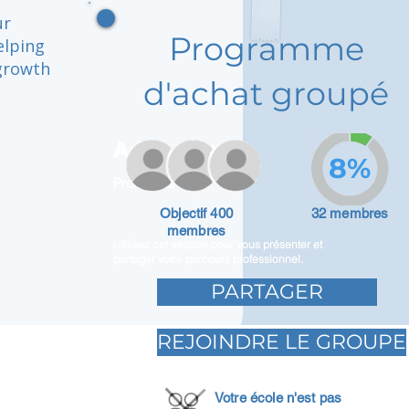
ur
Programme
elping
growth
d'achat groupé
Adam Caar
8%
Promoteur
Objectif 400
32 membres
membres
Utilisez cet espace pour vous présenter et
partager votre parcours professionnel.
PARTAGER
REJOINDRE LE GROUPE
Votre école n'est pas