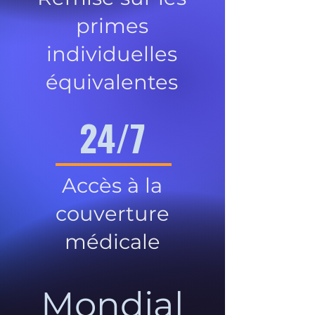
primes
individuelles
équivalentes
24/7
Accès à la
couverture
médicale
Mondial