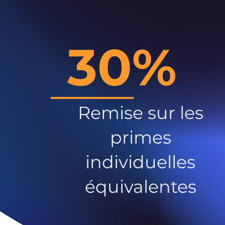
30%
Remise sur les
primes
individuelles
équivalentes