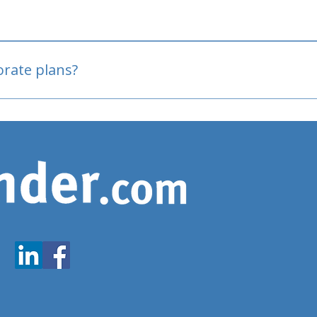
oved
porate plans?