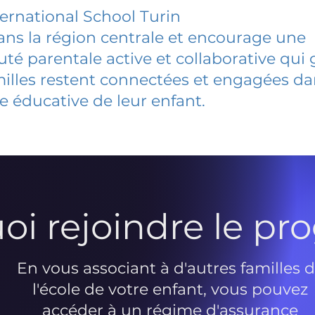
ternational School Turin
dans la région centrale et encourage une
 parentale active et collaborative qui 
milles restent connectées et engagées d
e éducative de leur enfant.
oi rejoindre le p
En vous associant à d'autres familles 
l'école de votre enfant, vous pouvez
accéder à un régime d'assurance