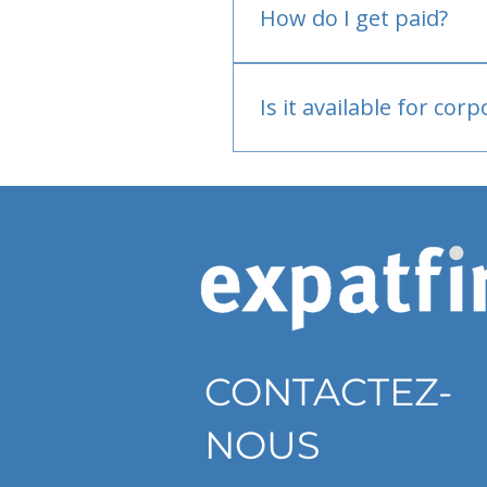
How do I get paid?
Bank or PayPal, once appr
Is it available for cor
Currently individual only
CONTACTEZ-
NOUS