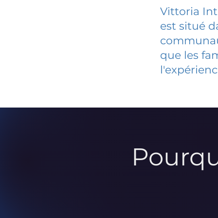
Vittoria In
est situé 
communauté
que les fa
l'expérienc
Pourqu