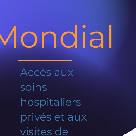
Mondial
Accès aux
soins
hospitaliers
privés et aux
visites de