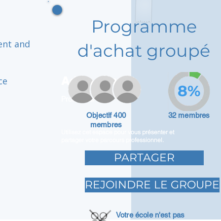
Programme
ent and
d'achat groupé
Adam Caar
ce
8%
Promoteur
Objectif 400
32 membres
membres
Utilisez cet espace pour vous présenter et
partager votre parcours professionnel.
PARTAGER
REJOINDRE LE GROUPE
Votre école n'est pas