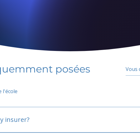
équemment posées
 l'école
y insurer?