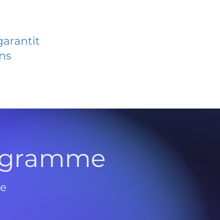
garantit
ans
rogramme
de