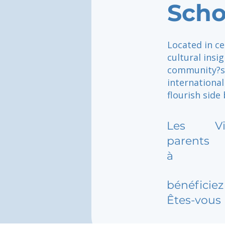
Scho
Located in c
cultural insi
community?su
internationa
flourish side 
Les
V
parents
à
bénéficiez 
Êtes-vous 