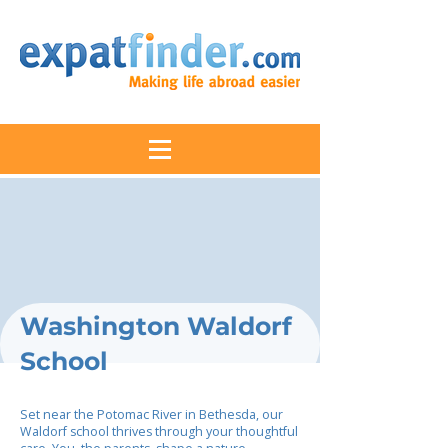
Washington Waldorf
School
Set near the Potomac River in Bethesda, our
Waldorf school thrives through your thoughtful