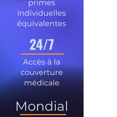
primes
individuelles
équivalentes
24/7
Accès à la
couverture
médicale
Mondial