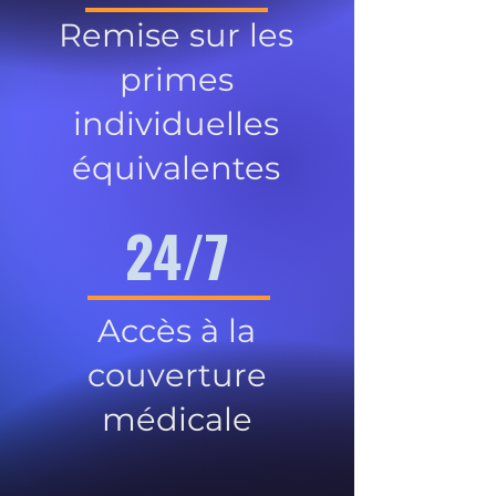
Remise sur les
primes
individuelles
équivalentes
24/7
Accès à la
couverture
médicale