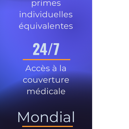
primes
individuelles
équivalentes
24/7
Accès à la
couverture
médicale
Mondial