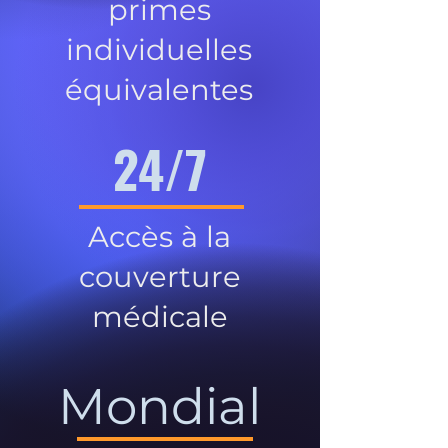
primes
individuelles
équivalentes
24/7
Accès à la
couverture
médicale
Mondial