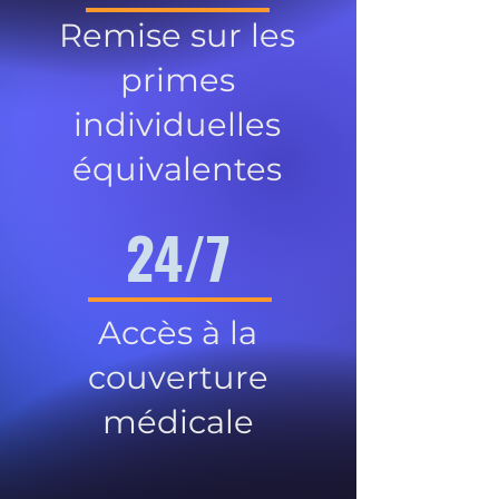
Remise sur les
primes
individuelles
équivalentes
24/7
Accès à la
couverture
médicale