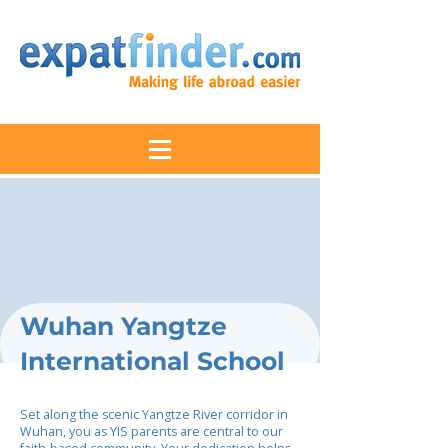
Wuhan Yangtze
International School
Set along the scenic Yangtze River corridor in
Wuhan, you as YIS parents are central to our