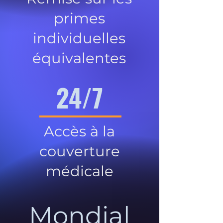
primes
individuelles
équivalentes
24/7
Accès à la
couverture
médicale
Mondial