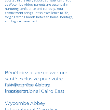
Located in the leafy suburbs of East Cairo, you
as Wycombe Abbey parents are essential in
nurturing confidence and curiosity. Your
commitment brings British excellence to life,
forging strong bonds between home, heritage,
and high achievement.
Bénéficiez d'une couverture
santé exclusive pour votre
Wycombe Abbey
famille grâce à votre
inscription.
International Cairo East
Wycombe Abbey
International Cairo East