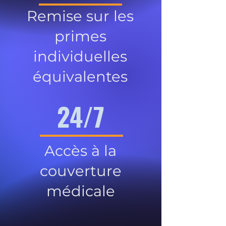
Remise sur les
primes
individuelles
équivalentes
24/7
Accès à la
couverture
médicale