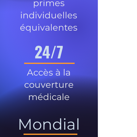
primes
individuelles
équivalentes
24/7
Accès à la
couverture
médicale
Mondial