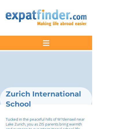
Zurich International
School
Tucked in the peaceful hills of W?denswil near
Lake Zurich, you as ZIS parents bring warmth