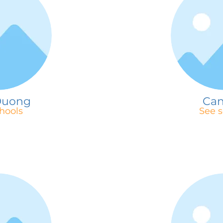
Duong
Can
hools
See s