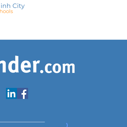
inh City
hools