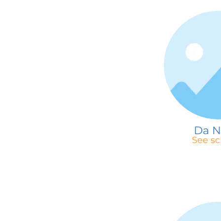
Da 
See sc