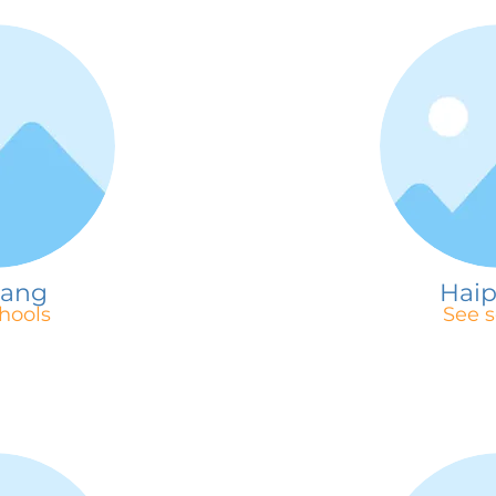
Nang
Hai
hools
See s