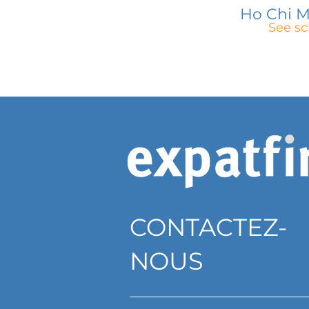
Ho Chi M
See sc
CONTACTEZ-
NOUS