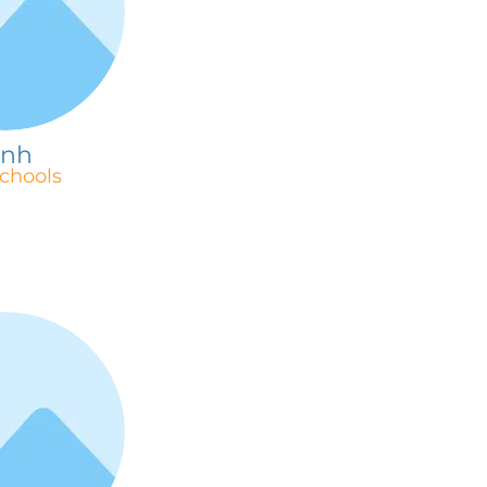
inh
chools