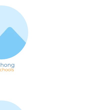
phong
chools