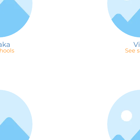
aka
V
hools
See s