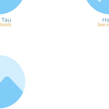
 Tau
Ha
hools
See s