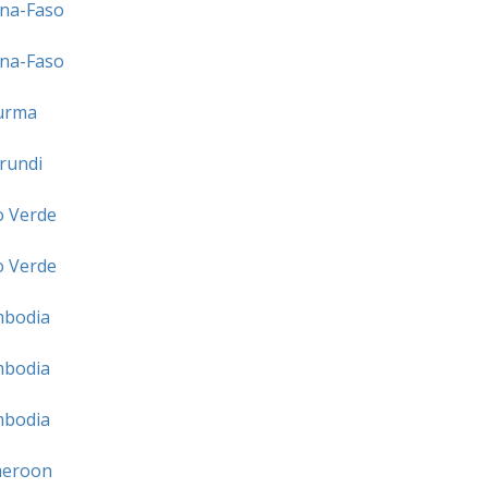
na-Faso
na-Faso
urma
rundi
 Verde
 Verde
bodia
bodia
bodia
eroon