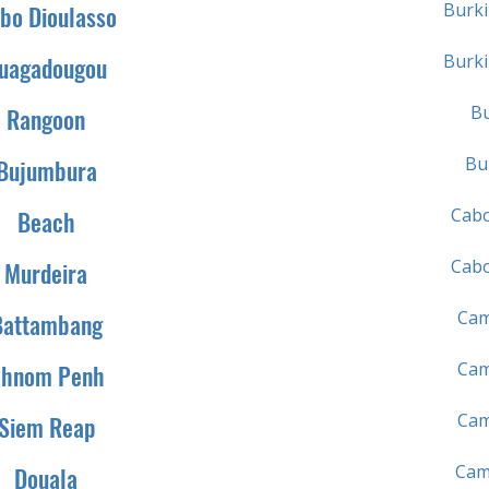
Burki
bo Dioulasso
Burki
uagadougou
B
Rangoon
Bu
Bujumbura
Cabo
Beach
Cabo
Murdeira
Cam
Battambang
Cam
hnom Penh
Cam
Siem Reap
Cam
Douala