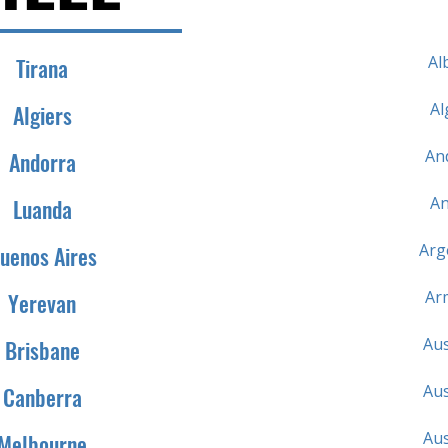
Al
Tirana
Al
Algiers
An
Andorra
An
Luanda
Arg
uenos Aires
Ar
Yerevan
Aus
Brisbane
Aus
Canberra
Aus
Melbourne