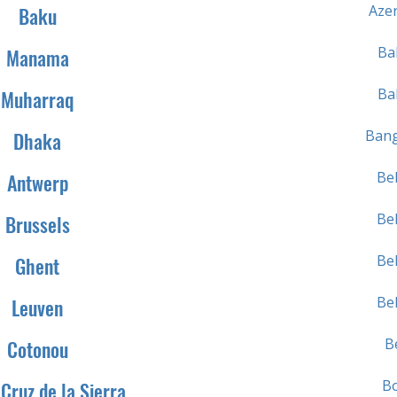
Azer
Baku
Ba
Manama
Ba
Muharraq
Bang
Dhaka
Be
Antwerp
Be
Brussels
Be
Ghent
Be
Leuven
B
Cotonou
Bo
Cruz de la Sierra