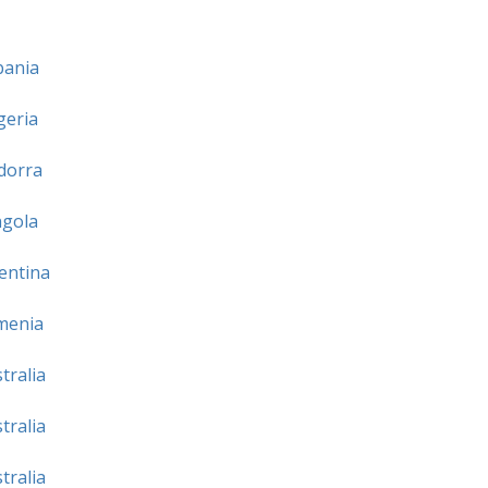
bania
geria
dorra
gola
entina
menia
tralia
tralia
tralia