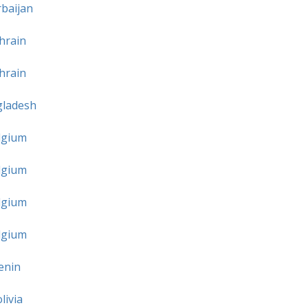
baijan
hrain
hrain
ladesh
lgium
lgium
lgium
lgium
enin
livia