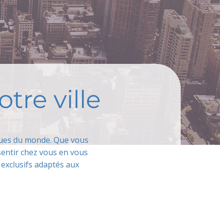
tre ville
miques du monde. Que vous
entir chez vous en vous
 exclusifs adaptés aux