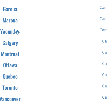
Cam
Garoua
Cam
Maroua
Cam
Yaound�
Ca
Calgary
Ca
Montreal
Ca
Ottawa
Ca
Quebec
Ca
Toronto
Ca
Vancouver